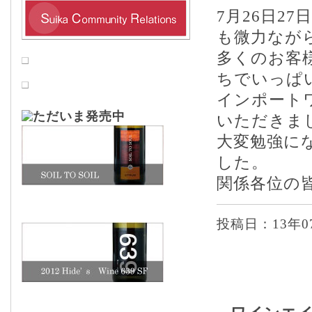
7月26日2
も微力なが
多くのお客
ちでいっぱ
インポートワイ
いただきま
大変勉強に
した。
関係各位の
投稿日：13年